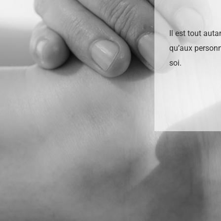
Il est tout au
qu’aux personn
soi.