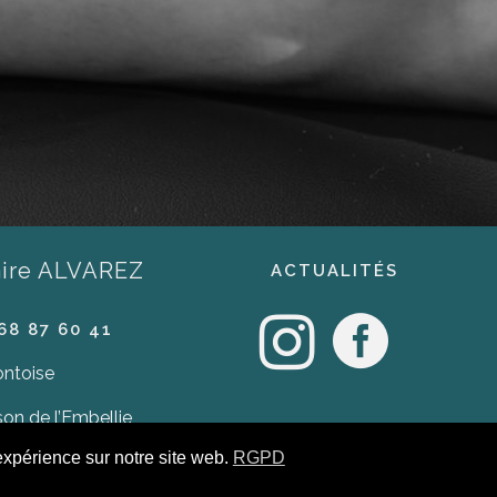
aire ALVAREZ
ACTUALITÉS
68 87 60 41
ontoise
on de l’Embellie
ulevard Jean Jaurès
expérience sur notre site web.
RGPD