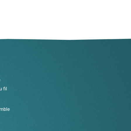
e
 fil
emble