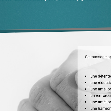
Ce massage ap
une détente
une réductio
une améliora
un renforce
une amélior
une harmonis